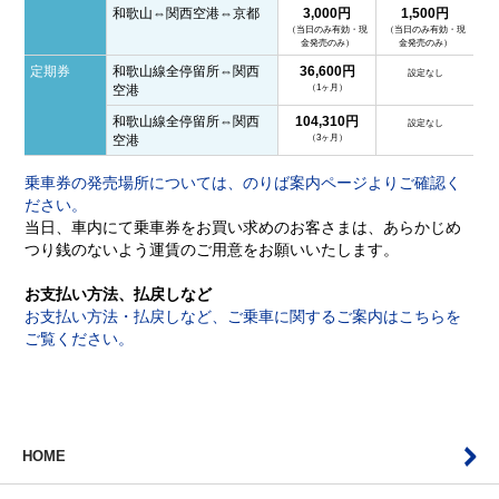
和歌山⇔関西空港⇔京都
3,000円
1,500円
（当日のみ有効・現
（当日のみ有効・現
金発売のみ）
金発売のみ）
定期券
和歌山線全停留所⇔関西
36,600円
設定なし
（1ヶ月）
空港
和歌山線全停留所⇔関西
104,310円
設定なし
（3ヶ月）
空港
乗車券の発売場所については、のりば案内ページよりご確認く
ださい。
当日、車内にて乗車券をお買い求めのお客さまは、あらかじめ
つり銭のないよう運賃のご用意をお願いいたします。
お支払い方法、払戻しなど
お支払い方法・払戻しなど、ご乗車に関するご案内はこちらを
ご覧ください。
HOME