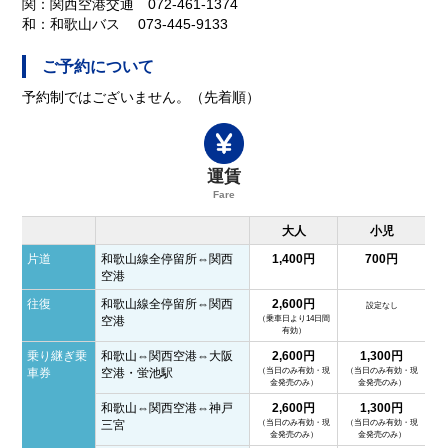
関：関西空港交通 072-461-1374
和：和歌山バス 073-445-9133
ご予約について
予約制ではございません。（先着順）
運賃
Fare
大人
小児
片道
和歌山線全停留所⇔関西
1,400円
700円
空港
往復
和歌山線全停留所⇔関西
2,600円
設定なし
（乗車日より14日間
空港
有効）
乗り継ぎ乗
和歌山⇔関西空港⇔大阪
2,600円
1,300円
（当日のみ有効・現
（当日のみ有効・現
車券
空港・蛍池駅
金発売のみ）
金発売のみ）
和歌山⇔関西空港⇔神戸
2,600円
1,300円
（当日のみ有効・現
（当日のみ有効・現
三宮
金発売のみ）
金発売のみ）