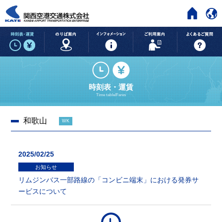
HOME
時刻表・運賃
のりば案内
インフォメーション
ご利用案内
時刻表・運賃
Time table/Fares
和歌山
WK
2025/02/25
お知らせ
リムジンバス一部路線の「コンビニ端末」における発券サ
ービスについて