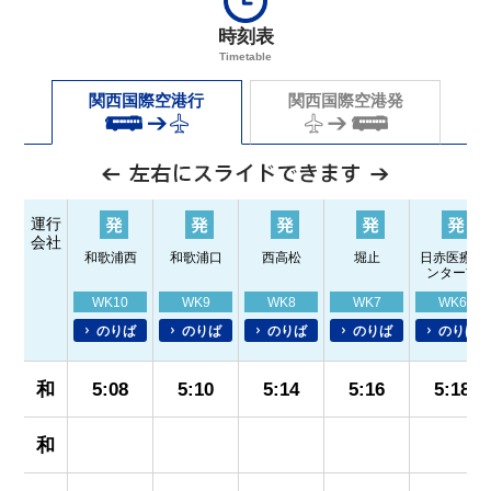
時刻表
Timetable
関西国際空港行
関西国際空港発
運行
会社
和歌浦西
和歌浦口
西高松
堀止
日赤医療セ
ンター前
WK10
WK9
WK8
WK7
WK6
のりば
のりば
のりば
のりば
のりば
和
5:08
5:10
5:14
5:16
5:18
和