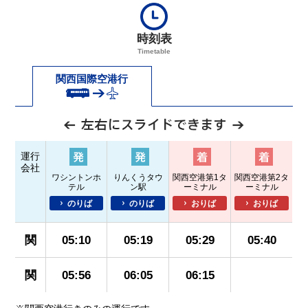
時刻表
Timetable
関西国際空港行
運行
会社
ワシントンホ
りんくうタウ
関西空港第1タ
関西空港第2タ
テル
ン駅
ーミナル
ーミナル
のりば
のりば
おりば
おりば
関
05:10
05:19
05:29
05:40
関
05:56
06:05
06:15