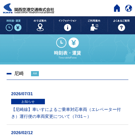
HOME
時刻表・運賃
のりば案内
インフォメーション
ご利用案内
時刻表・運賃
Time table/Fares
尼崎
AM
2026/07/31
お知らせ
【尼崎線】車いすによるご乗車対応車両（エレベーター付
き）運行便の車両変更について（7/31～）
2026/02/12