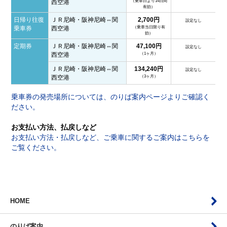
（乗車日より14日間
西空港
有効）
日帰り往復
ＪＲ尼崎・阪神尼崎⇔関
2,700円
設定なし
（乗車当日限り有
乗車券
西空港
効）
定期券
ＪＲ尼崎・阪神尼崎⇔関
47,100円
設定なし
（1ヶ月）
西空港
ＪＲ尼崎・阪神尼崎⇔関
134,240円
設定なし
（3ヶ月）
西空港
乗車券の発売場所については、のりば案内ページよりご確認く
ださい。
お支払い方法、払戻しなど
お支払い方法・払戻しなど、ご乗車に関するご案内はこちらを
ご覧ください。
HOME
のりば案内