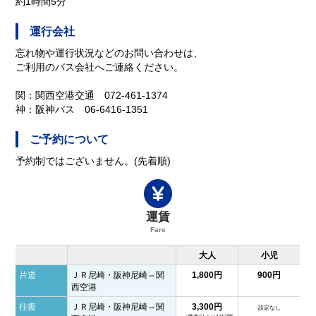
約1時間5分
運行会社
忘れ物や運行状況などのお問い合わせは、
ご利用のバス会社へご連絡ください。
関：関西空港交通 072-461-1374
神：阪神バス 06-6416-1351
ご予約について
予約制ではございません。(先着順)
運賃
Fare
大人
小児
片道
ＪＲ尼崎・阪神尼崎⇔関
1,800円
900円
西空港
往復
ＪＲ尼崎・阪神尼崎⇔関
3,300円
設定なし