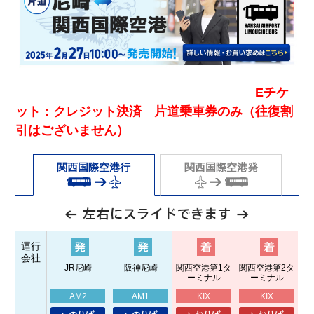
Eチケ
ット：クレジット決済 片道乗車券のみ（往復割
引はございません）
関西国際空港行
関西国際空港発
運行
会社
JR尼崎
阪神尼崎
関西空港第1タ
関西空港第2タ
ーミナル
ーミナル
AM2
AM1
KIX
KIX