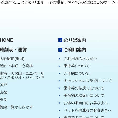
を改定することがあります。その場合、すべての改定はこのホーム
HOME
のりば案内
時刻表・運賃
ご利用案内
大阪駅前(梅田)
ご利用時のおねがい
近鉄上本町・心斎橋
乗車券について
南港・天保山・ユニバーサ
ご予約について
ル・スタジオ・ジャパン™
キャッシュレス決済について
神戸
乗車券の払戻しについて
京都
手荷物の取扱いについて
奈良
お体の不自由なお客さまへ
路線一覧からさがす
ペットをお連れのお客さまへ
車内でのマナーについて