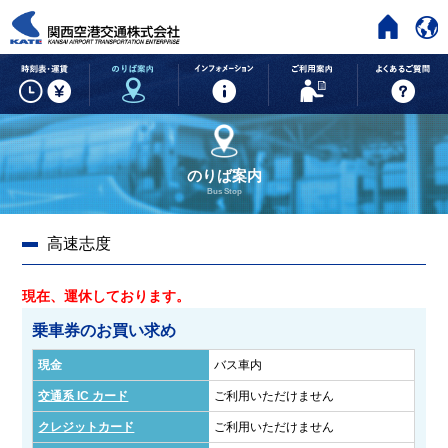
HOME
時刻表・運賃
のりば案内
インフォメーション
ご利用案内
のりば案内
Bus Stop
高速志度
現在、運休しております。
乗車券のお買い求め
現金
バス車内
交通系 IC カード
ご利用いただけません
クレジットカード
ご利用いただけません