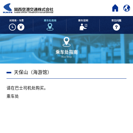
HOME
时刻表・车费
乘车处指南
乘车说明
乘车处指南
Bus Stop
天保山（海游馆）
请在巴士司机处购买。
乘车处